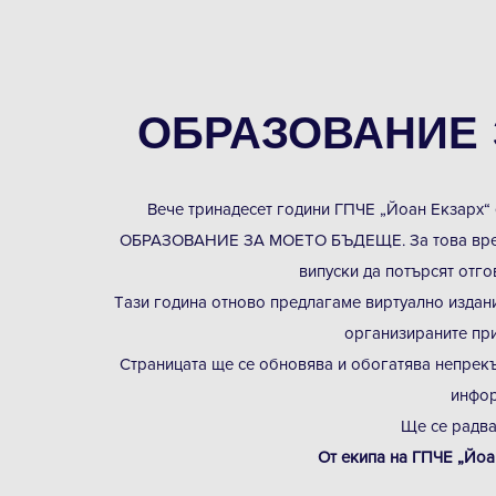
ОБРАЗОВАНИЕ
Вече тринадесет години ГПЧЕ „Йоан Екзарх
ОБРАЗОВАНИЕ ЗА МОЕТО БЪДЕЩЕ. За това време 
випуски да потърсят отг
Tази година отново предлагаме виртуално издан
организираните при
Страницата ще се обновява и обогатява непрекъс
инфор
Ще се радва
От екипа на ГПЧЕ „Йоа