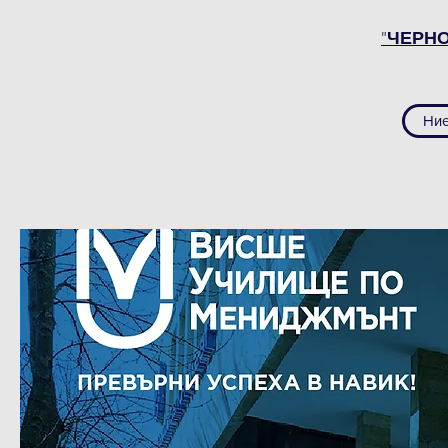
"ЧЕРН
Ние