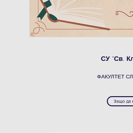
СУ "Св. К
ФАКУЛТЕТ С
Защо да 